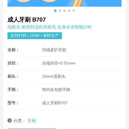
成人牙刷 B707
续航长 耐用舒适杜邦刷毛 全身水洗智能计时
支持打样 / ODM / 来样生产
名称：
绵感柔护牙刷
丝径：
尖端丝径<0.01mm
刷头：
15mm宽刷头
手柄：
简约全包胶手柄
型号：
成人牙刷B707
分类：
牙刷