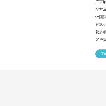
广东
配方
计团队
有10
获多
客户
了