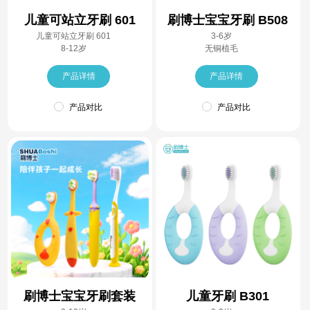
儿童可站立牙刷 601
刷博士宝宝牙刷 B508
儿童可站立牙刷 601
3-6岁
8-12岁
无铜植毛
产品详情
产品详情
产品对比
产品对比
刷博士宝宝牙刷套装
儿童牙刷 B301