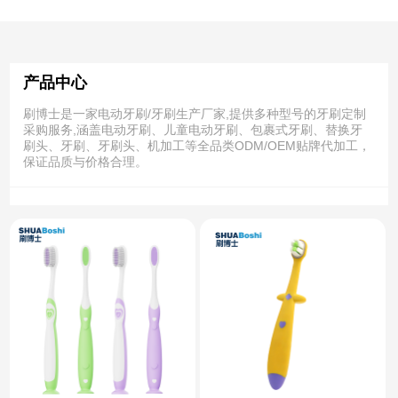
产品中心
刷博士是一家电动牙刷/牙刷生产厂家,提供多种型号的牙刷定制
采购服务,涵盖电动牙刷、儿童电动牙刷、包裹式牙刷、替换牙
刷头、牙刷、牙刷头、机加工等全品类ODM/OEM贴牌代加工，
保证品质与价格合理。