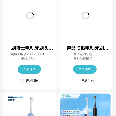
刷博士电动牙刷头
声波扫振电动牙刷
刷博士电动牙刷头 S503
声波电动牙刷
S503
S503
无铜植毛
五种洁齿模式
产品详情
产品详情
产品对比
产品对比