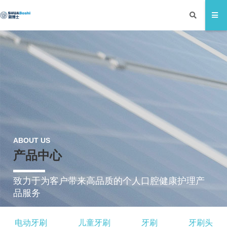
ABOUT US
产品中心
致力于为客户带来高品质的个人口腔健康护理产
品服务
电动牙刷
儿童牙刷
牙刷
牙刷头