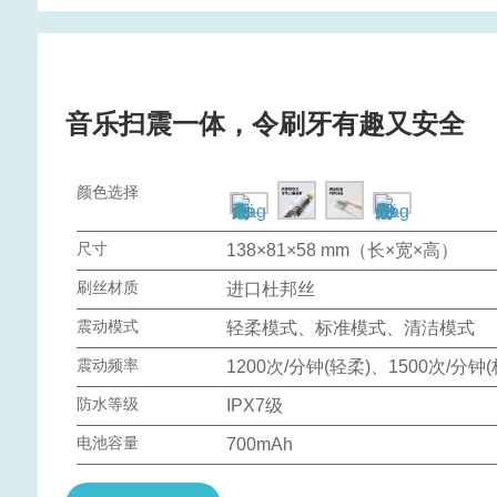
音乐扫震一体，令刷牙有趣又安全
颜色选择
尺寸
138×81×58 mm（长×宽×高）
刷丝材质
进口杜邦丝
震动模式
轻柔模式、标准模式、清洁模式
震动频率
1200次/分钟(轻柔)、1500次/分钟(
防水等级
IPX7级
电池容量
700mAh