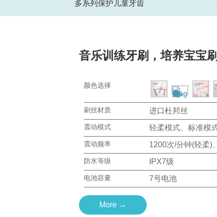
多系列保护儿童牙齿
音乐训练牙刷，培养宝宝
颜色选择
刷丝材质
进口杜邦丝
震动模式
轻柔模式、标准模
震动频率
1200次/分钟(轻柔)
防水等级
IPX7级
电池容量
7号电池
More →