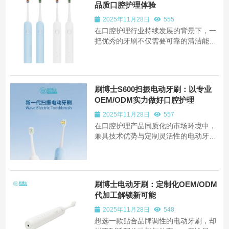
品质口腔护理体验
练活动，刘总亲自带队参与，全程指导
演练工作。 演练正式开始前，安全员首
2025年11月28日
555
先为大家...
在口腔护理行业持续发展的背景下，一
把优秀的牙刷不仅需要可靠的清洁能
力，更应体现专业的设计理念与用户关
怀。刷博士作为一家拥有多年专业研发
与制造经验的口腔护理企业，依托其在
OEM、ODM及代加工领域的综合能
刷博士S600扫振电动牙刷：以专业
力，致力于通过创新产品与专业服务，
OEM/ODM实力做好口腔护理
为行业树立高标准...
2025年11月28日
557
在口腔护理产品同质化的市场环境中，
兼具技术优势与定制灵活性的电动牙刷
成为品牌核心需求。刷博士凭借 12 年
口腔护理研发制造经验，以成熟的
OEM/ODM 及代加工服务为全球客户赋
能，S600 扫振电动牙刷正是其专业实
刷博士电动牙刷：定制化OEM/ODM
力的具象呈现。 S600 扫振电动牙刷集
代加工解锁新可能
成刷博士自主研...
2025年11月28日
548
想选一款贴合品牌调性的电动牙刷，却