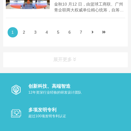
商界代表、...
金秋10 月12 日，由篮球工商联、广州
青企联两大权威单位精心统筹，自筹备
阶段便锚定高规格标准，从赛事组织到
细节保障，皆彰显专业与严谨；参赛阵
容堪称 “商学院巅峰集结”——北大汇
1
2
3
4
5
6
7
丰、北大光华、中欧商学院、长江商学
院、香港大学、中山大学、华南理工的
一众商院精英...
展开更多
创新科技、高端智造
12年资深行业经验的研发设计团队
多项发明专利
超过100项发明专利认证