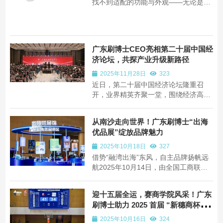
找不到适配的功能与外观——无论是消
费者的口腔清洁痛点，还是合作方的产
品定制需求，刷博士都以12年深耕口腔
护理的专业积淀，给出了两全其美的答
案。作为覆盖电动牙刷研发、生产、定
广东刷博士CEO亮相第二十届中国经
制全链路的实力品牌，刷博士不仅为终
济论坛，共探产业升级新路径
端用户带来“...
2025年11月28日
323
近日，第二十届中国经济论坛隆重召
开，业界精英齐聚一堂，围绕经济高质
量发展、产业数字化转型等核心议题展
开深度研讨。全国人大常委会副委员长
从南沙走向世界！广东刷博士“出海
彭清华出席了本次论坛并致辞，香港中
优品展”绽放品牌魅力
文大学（深圳）公共政策学院院长、前
海国际事务研究院院长郑永年是核心嘉
2025年10月18日
327
宾之一，他...
借势“融湾出海”东风，自主品牌扬帆远
航2025年10月14日，由全国工商联主
办、广州市工商联承办的“2025出海产
业协作交流活动”在广州南沙国际会议中
迎十五届全运，赛商学院风采！广东
心隆重举行。本次活动以“融湾出海链通
刷博士助力 2025 首届 “新穗商杯”
全球”为主题，汇聚了全国11个省（直
篮球邀请赛
辖市）工商联、穗港澳地区商协会和工
2025年10月16日
324