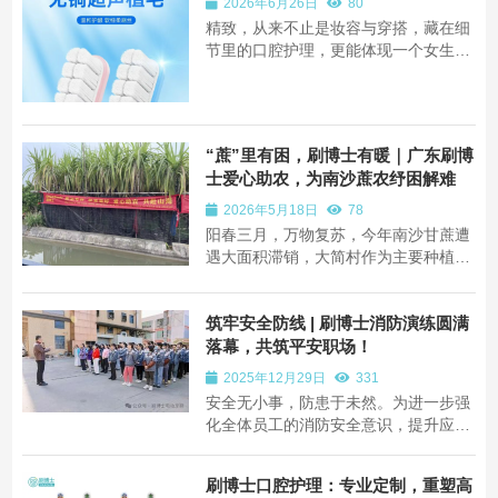
2026年6月26日
80
精致，从来不止是妆容与穿搭，藏在细
节里的口腔护理，更能体现一个女生的
生活质感。为女生口腔特质量身打造，
刷博士 B708 女性专属牙刷，柔软护
龈、细腻清洁，把温柔藏进每一次刷牙
里，给口腔恰到好处的呵护。 一口干净
“蔗”里有困，刷博士有暖｜广东刷博
亮白的牙齿，是微笑的底气，也是女生
士爱心助农，为南沙蔗农纾困解难
的加分项。...
2026年5月18日
78
阳春三月，万物复苏，今年南沙甘蔗遭
遇大面积滞销，大简村作为主要种植
区，地头价暴跌，农户一年的辛勤劳作
面临血本无归的困境，更面临春耕清地
筑牢安全防线 | 刷博士消防演练圆满
的紧迫压力，一场丰收盛宴沦为“甜蜜负
担”。 心系蔗农，情暖田间。得知大简
落幕，共筑平安职场！
村甘蔗滞销的消息后，广东刷博士科技
2025年12月29日
331
有限公司...
安全无小事，防患于未然。为进一步强
化全体员工的消防安全意识，提升应对
突发火灾事故的应急处置能力，保障公
司财产与员工生命安全，12月27日下午
刷博士口腔护理：专业定制，重塑高
2点，刷博士组织全体员工开展消防演