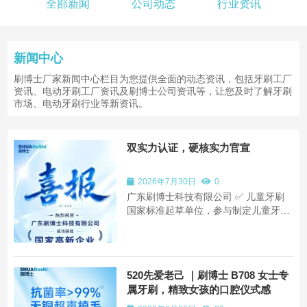
全部新闻
公司动态
行业资讯
新闻中心
刷博士厂家新闻中心栏目为您提供全面的动态资讯，包括牙刷工厂
资讯、电动牙刷工厂资讯及刷博士公司资讯等，让您及时了解牙刷
市场、电动牙刷行业等新资讯。
双实力认证，硬核实力官宣
2026年7月30日
0
广东刷博士科技有限公司 ✅ 儿童牙刷
国家标准起草单位，参与制定儿童牙刷
行业权威规则，守护孩童口腔安全底线
✅ 国家高新技术企业，百余项专利加
持，深耕口腔护理技术研发以标准立行
业，以科技做产品，用心打造每一支靠
520先爱老己 ｜刷博士 B708 女士专
谱牙刷🦷
属牙刷，精致女孩的口腔仪式感