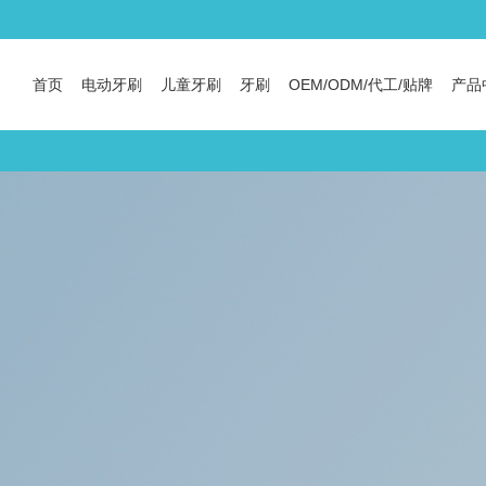
首页
电动牙刷
儿童牙刷
牙刷
OEM/ODM/代工/贴牌
产品