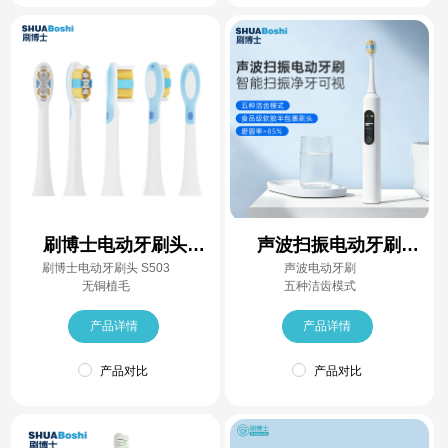
刷博士电动牙刷头
声波扫振电动牙刷
刷博士电动牙刷头 S503
声波电动牙刷
S503
S503
无铜植毛
五种洁齿模式
产品详情
产品详情
产品对比
产品对比