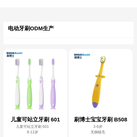
电动牙刷ODM生产
儿童可站立牙刷 601
刷博士宝宝牙刷 B508
儿童可站立牙刷 601
3-6岁
8-12岁
无铜植毛