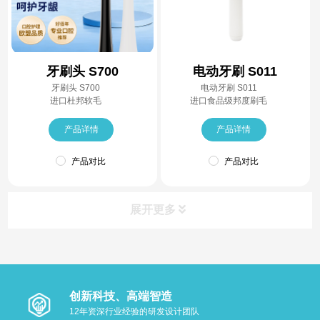
牙刷头 S700
电动牙刷 S011
牙刷头 S700
电动牙刷 S011
进口杜邦软毛
进口食品级邦度刷毛
产品详情
产品详情
产品对比
产品对比
展开更多
推荐产品
查看更多
创新科技、高端智造
12年资深行业经验的研发设计团队