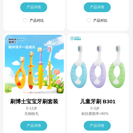
产品详情
产品详情
产品对比
产品对比
刷博士宝宝牙刷套装
儿童牙刷 B301
0-12岁
0-3岁
无铜植毛
刷丝磨圆率>80%
产品详情
产品详情