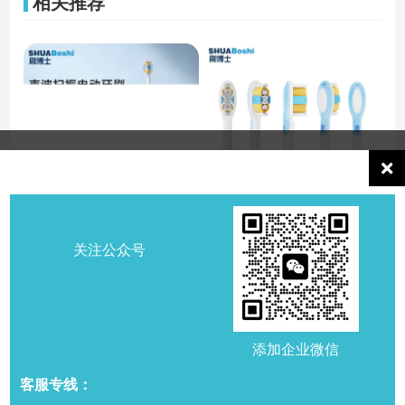
相关推荐
声波扫振电动牙刷
刷博士电动牙刷头
关注公众号
S503
S503
产品详情
产品详情
添加企业微信
客服专线：