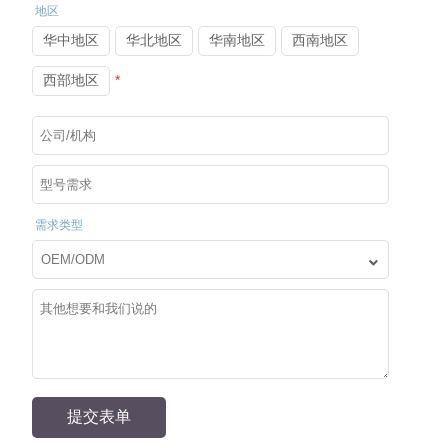
地区
查看更多
创新科技、高端智造
华中地区
华北地区
华南地区
西南地区
12年资深行业经验的研发设计团队
西部地区
*
多项发明专利
超过100项发明专利认证
支持定制
OEM代工/ODM定制/OBM合作
需求类型
一站式服务
外观设计，结构设计、功能开发等一站式服务
关注我们