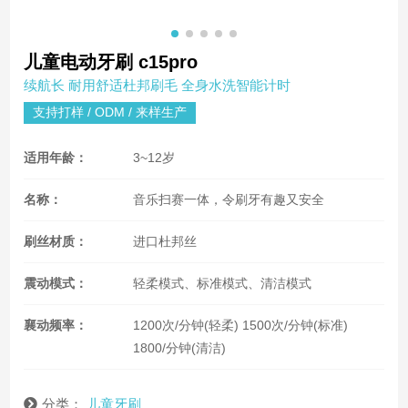
儿童电动牙刷 c15pro
续航长 耐用舒适杜邦刷毛 全身水洗智能计时
支持打样 / ODM / 来样生产
适用年龄：
3~12岁
名称：
音乐扫赛一体，令刷牙有趣又安全
刷丝材质：
进口杜邦丝
震动模式：
轻柔模式、标准模式、清洁模式
襄动频率：
1200次/分钟(轻柔) 1500次/分钟(标准)
1800/分钟(清洁)
分类：
儿童牙刷