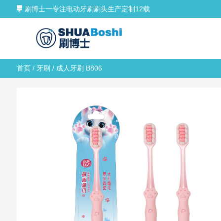
刷博士一专注电动牙刷刷头生产定制12载
首页
/
牙刷
/ 成人牙刷 B806