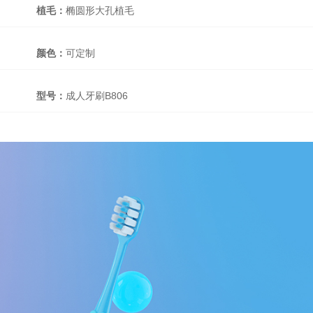
植毛：
椭圆形大孔植毛
颜色：
可定制
型号：
成人牙刷B806