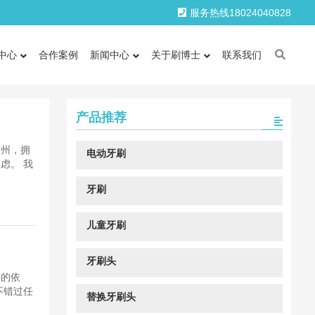
服务热线18024040828
中心
合作案例
新闻中心
关于刷博士
联系我们
产品推荐
广州，拥
电动牙刷
虑。 我
牙刷
儿童牙刷
牙刷头
暖的依
不错过任
替换牙刷头