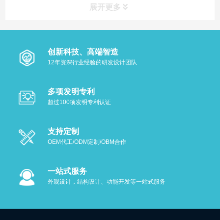
展开更多
创新科技、高端智造
12年资深行业经验的研发设计团队
多项发明专利
超过100项发明专利认证
支持定制
OEM代工/ODM定制/OBM合作
一站式服务
外观设计，结构设计、功能开发等一站式服务