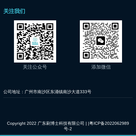
关注我们
关注公众号
添加微信
公司地址：广州市南沙区东涌镇南沙大道333号
Copyright 2022 广东刷博士科技有限公司 |
|粤ICP备2022062989
号-2