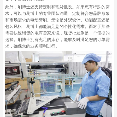
此外，刷博士还支持定制和现货批发。如果您有特殊的需
求，可以与刷博士的专业团队沟通，定制符合您品牌形象
和市场需求的电动牙刷。无论是外观设计、功能配置还是
包装风格，刷博士都能满足您的个性化需求。而对于那些
需要快速铺货的电商卖家来说，现货批发则是一个便捷的
选择。刷博士拥有充足的库存，能够及时满足您的订单需
求，确保您的业务顺利进行。