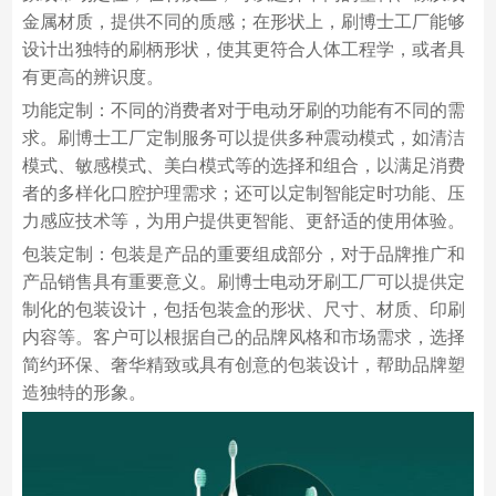
金属材质，提供不同的质感；在形状上，刷博士工厂能够
设计出独特的刷柄形状，使其更符合人体工程学，或者具
有更高的辨识度。
功能定制：不同的消费者对于电动牙刷的功能有不同的需
求。刷博士工厂定制服务可以提供多种震动模式，如清洁
模式、敏感模式、美白模式等的选择和组合，以满足消费
者的多样化口腔护理需求；还可以定制智能定时功能、压
力感应技术等，为用户提供更智能、更舒适的使用体验。
包装定制：包装是产品的重要组成部分，对于品牌推广和
产品销售具有重要意义。刷博士电动牙刷工厂可以提供定
制化的包装设计，包括包装盒的形状、尺寸、材质、印刷
内容等。客户可以根据自己的品牌风格和市场需求，选择
简约环保、奢华精致或具有创意的包装设计，帮助品牌塑
造独特的形象。