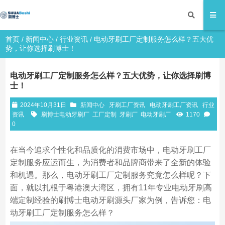
首页
/
新闻中心
/
行业资讯
/ 电动牙刷工厂定制服务怎么样？五大优
势，让你选择刷博士！
电动牙刷工厂定制服务怎么样？五大优势，让你选择刷博
士！
2024年10月31日
新闻中心
牙刷工厂资讯
电动牙刷工厂资讯
行业
资讯
刷博士电动牙刷厂
工厂定制
牙刷厂
电动牙刷厂
1170
0
在当今追求个性化和品质化的消费市场中，电动牙刷工厂
定制服务应运而生，为消费者和品牌商带来了全新的体验
和机遇。那么，电动牙刷工厂定制服务究竟怎么样呢？下
面，就以扎根于粤港澳大湾区，拥有11年专业电动牙刷高
端定制经验的刷博士电动牙刷源头厂家为例，告诉您：电
动牙刷工厂定制服务怎么样？