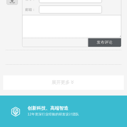
邮箱：
展开更多
创新科技、高端智造
12年资深行业经验的研发设计团队