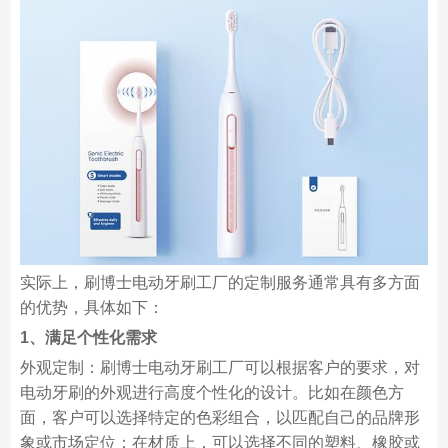
实际上，刷博士电动牙刷工厂的定制服务通常具有多方面
的优势，具体如下：
1、满足个性化需求
外观定制：刷博士电动牙刷工厂可以根据客户的要求，对
电动牙刷的外观进行高度个性化的设计。比如在颜色方
面，客户可以选择特定的色彩组合，以匹配自己的品牌形
象或市场定位；在材质上，可以选择不同的塑料、橡胶或