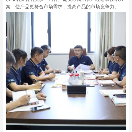
案，使产品更符合市场需求，提高产品的市场竞争力。