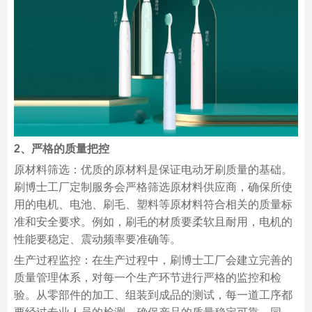
2、严格的质量把控
原材料筛选：优质的原材料是保证电动牙刷质量的基础。
刷博士工厂定制服务会严格筛选原材料供应商，确保所使
用的电机、电池、刷毛、塑料等原材料符合相关的质量标
准和安全要求。例如，刷毛的材质要柔软且耐用，电机的
性能要稳定、震动频率要准确等。
生产过程监控：在生产过程中，刷博士工厂会建立完善的
质量管理体系，对每一个生产环节进行严格的监控和检
验。从零部件的加工、组装到成品的测试，每一道工序都