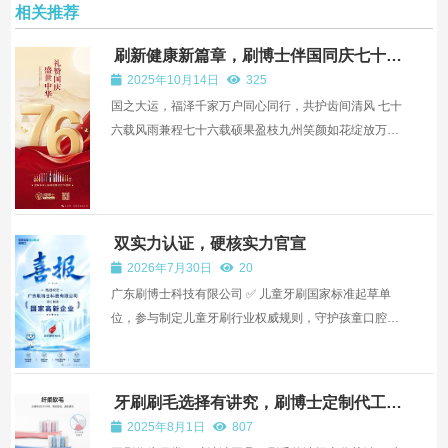
相关推荐
刷新健康新篇章，刷博士伴国同庆七十六
载
2025年10月14日
325
国之大运，福泽千家万户同心同行，共护齿间清风 七十
六载风雨兼程七十六载硕果盈枝九州笑颜如花绽放万家
灯火皓齿生辉在这安康盛世里刷博士科技以细致之匠心
刷新国民口腔健康新篇章愿笑口常开，家和国盛祝福伟
大祖国生日快乐！
双实力认证，硬核实力官宣
2026年7月30日
20
广东刷博士科技有限公司 ✅ 儿童牙刷国家标准起草单
位，参与制定儿童牙刷行业权威规则，守护孩童口腔安
全底线 ✅ 国家高新技术企业，百余项专利加持，深耕
口腔护理技术研发以标准立行业，以科技做产品，用心
打造每一支靠谱牙刷🦷
牙刷刷毛选择有讲究，刷博士定制代工方
案助经销商精准定位市场
2025年8月1日
807