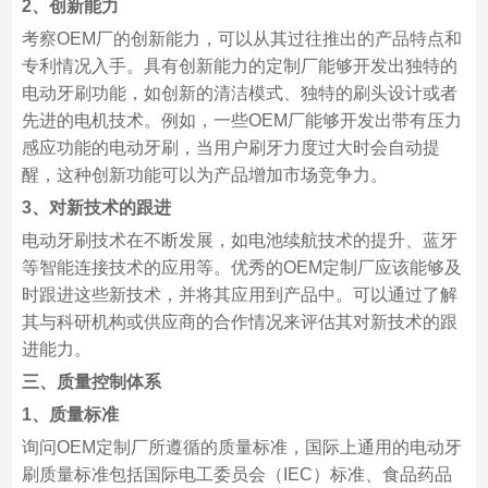
2、创新能力
考察OEM厂的创新能力，可以从其过往推出的产品特点和
专利情况入手。具有创新能力的定制厂能够开发出独特的
电动牙刷功能，如创新的清洁模式、独特的刷头设计或者
先进的电机技术。例如，一些OEM厂能够开发出带有压力
感应功能的电动牙刷，当用户刷牙力度过大时会自动提
醒，这种创新功能可以为产品增加市场竞争力。
3、对新技术的跟进
电动牙刷技术在不断发展，如电池续航技术的提升、蓝牙
等智能连接技术的应用等。优秀的OEM定制厂应该能够及
时跟进这些新技术，并将其应用到产品中。可以通过了解
其与科研机构或供应商的合作情况来评估其对新技术的跟
进能力。
三、质量控制体系
1、质量标准
询问OEM定制厂所遵循的质量标准，国际上通用的电动牙
刷质量标准包括国际电工委员会（IEC）标准、食品药品