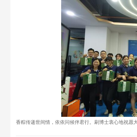
香粽传递世间情，依依问候伴君行。刷博士衷心地祝愿