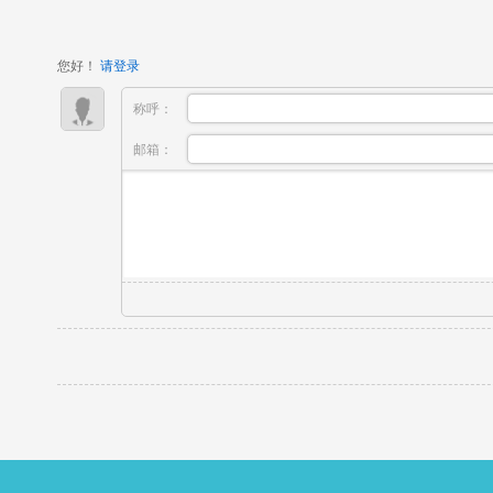
类复杂的国际认证、本土化设计要求，若有疏.
您好！
请登录
称呼：
邮箱：