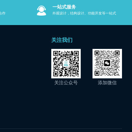
一站式服务
M合作
外观设计，结构设计、功能开发等一站式
服务
关注我们
关注公众号
添加微信