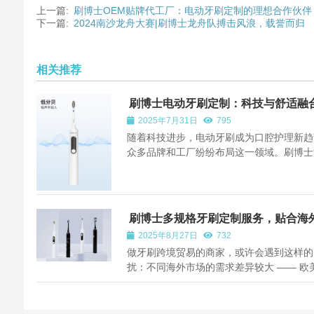
上一篇:
刷博士OEM贴牌代工厂：电动牙刷定制的理想合作伙伴
下一篇:
2024南沙龙舟大赛|刷博士龙舟队搏击风浪，载誉而归
相关推荐
刷博士电动牙刷定制：科技与舒适融
引领口腔护理新潮流
2025年7月31日
795
随着科技进步，电动牙刷成为口腔护理新趋
众多品牌和工厂纷纷布局这一领域。刷博士
市场需求，凭借专业的电动牙刷定制服务，
进科技与舒适体验相融合，为有贴牌代工、
代工、ODM 定制需求的品牌和工厂提供有
持。​ 在电机定制方面，刷博士能满足品牌..
刷博士多规格牙刷定制服务，贴合海
场需求
2025年8月27日
732
做牙刷跨境贸易的商家，或许会遇到这样的
扰：不同海外市场的需求差异较大 —— 欧
户较为看重环保材质，包装上缺少可降解标
能对订单产生影响；东南亚市场相对偏爱高
比产品，价格偏高时可能会降低竞争力；还