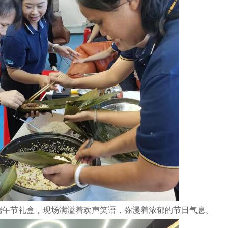
端午节礼盒，现场满溢着欢声笑语，弥漫着浓郁的节日气息。