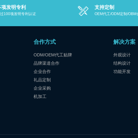
多项发明专利
支持定制
过100项发明专利认证
OEM代工/ODM定制/OB
合作方式
解决方案
ODM/OEM代工贴牌
外观设计
品牌渠道合作
结构设计
企业合作
功能开发
礼品定制
企业采购
机加工