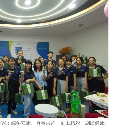
大家：端午安康、万事吉祥，刷出精彩、刷出健康。