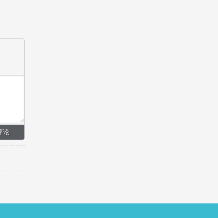
好选...