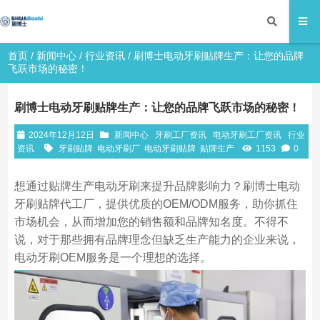
首页
/
新闻中心
/
行业资讯
/ 刷博士电动牙刷贴牌生产：让您的品牌
飞跃市场的秘密！
刷博士电动牙刷贴牌生产：让您的品牌飞跃市场的秘密！
2024年12月12日
新闻中心
牙刷工厂资讯
电动牙刷工厂资讯
行业
资讯
牙刷贴牌
电动牙刷厂
电动牙刷贴牌
贴牌生产
1153
0
想通过贴牌生产电动牙刷来提升品牌影响力？刷博士电动
牙刷贴牌代工厂，提供优质的OEM/ODM服务，助你抓住
市场机会，从而增加您的销售额和品牌知名度。不得不
说，对于那些拥有品牌理念但缺乏生产能力的企业来说，
电动牙刷OEM服务是一个理想的选择。