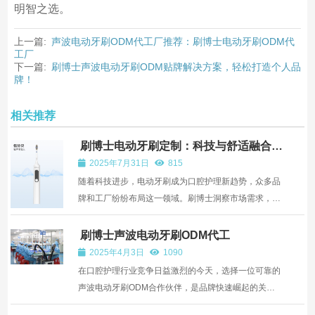
明智之选。
上一篇:
声波电动牙刷ODM代工厂推荐：刷博士电动牙刷ODM代
工厂
下一篇:
刷博士声波电动牙刷ODM贴牌解决方案，轻松打造个人品
牌！
相关推荐
刷博士电动牙刷定制：科技与舒适融合，
引领口腔护理新潮流
2025年7月31日
815
随着科技进步，电动牙刷成为口腔护理新趋势，众多品
牌和工厂纷纷布局这一领域。刷博士洞察市场需求，凭
借专业的电动牙刷定制服务，将先进科技与舒适体验相
融合，为有贴牌代工、OEM 代工、ODM 定制需求的品
刷博士声波电动牙刷ODM代工
牌和工厂提供有力支持。​ 在电机定制方面，刷博士能满
2025年4月3日
1090
足品牌...
在口腔护理行业竞争日益激烈的今天，选择一位可靠的
声波电动牙刷ODM合作伙伴，是品牌快速崛起的关
键。刷博士凭借强大的研发实力和全方位的专业服务，