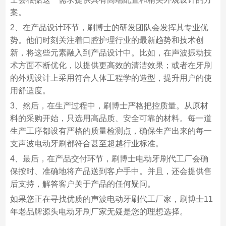
案。
2、在产品设计环节，刷博士的研发团队会发挥其专业优
势。他们时刻关注着口腔护理行业的最新趋势和技术创
新，将这些元素融入到产品设计中。比如，在声波振动技
术方面不断优化，以提供更高效的清洁效果；或者在牙刷
的外观设计上采用符合人体工程学的造型，提升用户的使
用舒适度。
3、然后，在生产过程中，刷博士严格把控质量。从原材
料的采购开始，只选用高品质、安全可靠的材料。每一道
生产工序都设有严格的质量检测点，确保生产出来的每一
支声波电动牙刷都符合甚至超越行业标准。
4、最后，在产品交付环节，刷博士电动牙刷代工厂会确
保按时、准确地将产品送到客户手中。并且，还会提供售
后支持，解答客户关于产品的任何疑问。
如果您正在寻找优质的声波电动牙刷代工厂家，刷博士11
年老品牌源头电动牙刷厂家无疑是您的理想选择。