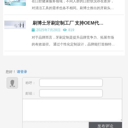
在口腔健康服务领域，不同人群的口腔状况存在差异，
对清洁工具的需求也各不相同。刷博士推出的牙刷头定
制服务，可提供不同形状、软硬度的刷头选择，精准满
足多样化的口腔清洁需求，为提升口腔清洁专业性与适
刷博士牙刷定制工厂 支持OEM代
工/ODM定制
配性提供有力支持。​ 一、定制优势：凸显专业适配性​
2025年7月28日
819
二、...
对于品牌而言，牙刷定制是提升品牌竞争力、拓展市场
的有效途径。​ 通过个性化定制设计，品牌能打造独特的
牙刷产品，与竞争对手形成差异化。例如，针对特定消
费群体，如儿童、孕妇、牙齿敏感人群等，定制专属牙
刷。为儿童定制色彩鲜艳、造型可爱且刷毛柔软的牙
您好！
请登录
刷，满...
称呼：
邮箱：