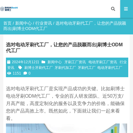
首页
/
新闻中心
/
行业资讯
/ 选对电动牙刷代工厂，让您的产品脱颖
而出|刷博士ODM代工厂
选对电动牙刷代工厂，让您的产品脱颖而出|刷博士ODM
代工厂
2024年12月12日
新闻中心
牙刷工厂资讯
电动牙刷工厂资讯
行业
资讯
刷博士牙刷代工厂
牙刷代加工厂
牙刷代工厂
电动牙刷代工厂
1151
0
选对电动牙刷代工厂是实现产品成功的关键。比如刷博士
电动牙刷ODM代工厂，专业的百人研发团队、近50万支/
月高产能，高度定制化的服务以及竞争力的价格，能确保
您的产品高效上市。既然如此，下面就让我们一起来看
看。