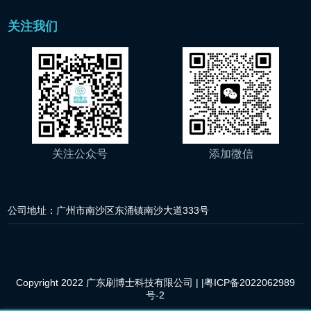
关注我们
关注公众号
添加微信
公司地址：广州市南沙区东涌镇南沙大道333号
Copyright 2022 广东刷博士科技有限公司 |
|粤ICP备2022062989
号-2