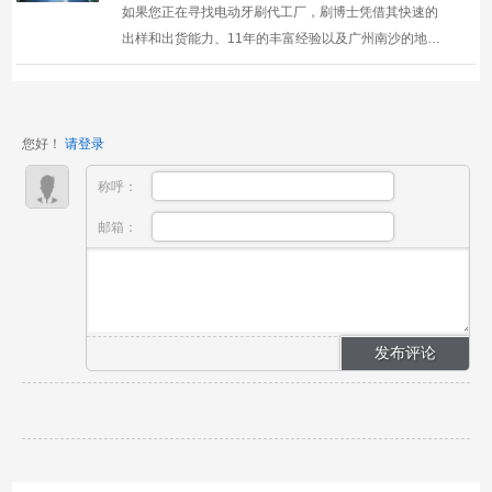
进的全程...
如果您正在寻找电动牙刷代工厂，刷博士凭借其快速的
出样和出货能力、11年的丰富经验以及广州南沙的地理
优势，无疑是一个非常理想的选择。它能够为您的电动
牙刷项目提供全方位的支持，从产品的初始设计到最终
的成品交付，让您品牌在电动牙刷市场中更具竞争力。
您好！
请登录
称呼：
邮箱：