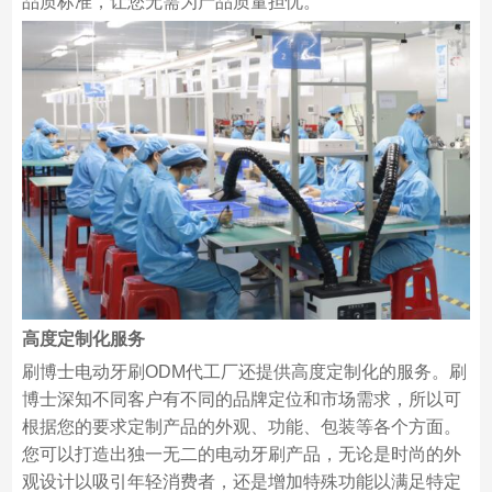
品质标准，让您无需为产品质量担忧。
高度定制化服务
刷博士电动牙刷ODM代工厂还提供高度定制化的服务。刷
博士深知不同客户有不同的品牌定位和市场需求，所以可
根据您的要求定制产品的外观、功能、包装等各个方面。
您可以打造出独一无二的电动牙刷产品，无论是时尚的外
观设计以吸引年轻消费者，还是增加特殊功能以满足特定