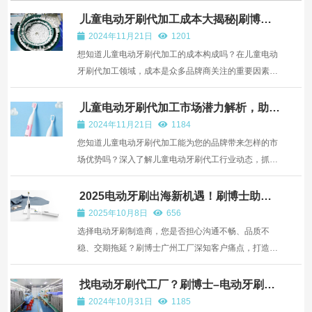
儿童电动牙刷代加工成本大揭秘|刷博士
牙刷代工厂
2024年11月21日
1201
想知道儿童电动牙刷代加工的成本构成吗？在儿童电动
牙刷代加工领域，成本是众多品牌商关注的重要因素。
了解代加工成本的构成有助于品牌商更好地规划预算、
评估项目的可行性以及预估收益。为此，今日刷博士牙
儿童电动牙刷代加工市场潜力解析，助品
牌抓住机遇
刷代工厂就来为大家揭秘：儿童电动牙刷代加工成本。
2024年11月21日
1184
您知道儿童电动牙刷代加工能为您的品牌带来怎样的市
场优势吗？深入了解儿童电动牙刷代工行业动态，抓住
发展机遇，提升品牌竞争力！浏览【刷博士电动牙刷代
工贴牌】官网获取更多信息！
2025电动牙刷出海新机遇！刷博士助您
抢占全球市场
2025年10月8日
656
选择电动牙刷制造商，您是否担心沟通不畅、品质不
稳、交期拖延？刷博士广州工厂深知客户痛点，打造一
站式制造服务体验，从需求对接到交付售后，全程专业
团队为您护航。 我们配备专属客服和技术顾问，第一时
找电动牙刷代工厂？刷博士–电动牙刷的
源头工厂
间响应您的需求，提供从产品选型、设计优化到生产跟
2024年10月31日
1185