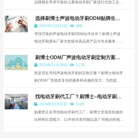
品牌都在寻求可靠的儿童电动牙刷厂家进行代加工合
作。刷博士儿童电动牙刷代加工在这个领域展现出了卓
越的品质，为那些想要在儿童口腔护理领域打造优质品
选择刷博士声波电动牙刷ODM贴牌生
产，让你的品牌腾飞！
牌的商家提供了理想选择。
2024年12月12日
908
寻找可靠的声波电动牙刷ODM合作伙伴？刷博士声波
电动牙刷源头厂家为您提供高品质产品与专业服务，助
力您的品牌快速成长，立即咨询【18024040828】。
在口腔护理市场竞争激烈的当下，刷博士声波电动牙刷
刷博士ODM厂声波电动牙刷定制方案，
打造专属你的品牌
ODM代工厂家对品牌发展意义非凡，具体如下：
2024年11月29日
1178
您是否在寻找声波电动牙刷的定制方案？刷博士电动牙
刷ODM厂凭借其专业的服务和卓越的实力，为您提供
全方位的声波电动牙刷定制方案，助您打造独一无二的
品牌形象，吸引更多客户，提升销售业绩。
找电动牙刷代工厂？刷博士–电动牙刷的
源头工厂
2024年10月31日
1185
如果您正在寻找电动牙刷代工厂，刷博士凭借其快速的
出样和出货能力、11年的丰富经验以及广州南沙的地理
优势，无疑是一个非常理想的选择。它能够为您的电动
牙刷项目提供全方位的支持，从产品的初始设计到最终