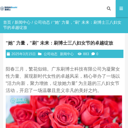
首页
/
新闻中心
/
公司动态
/ “她” 力量，“刷” 未来：刷博士三八妇女
节的卓越绽放
“她” 力量，“刷” 未来：刷博士三八妇女节的卓越绽放
2025年3月15日
公司动态
新闻中心
883
0
阳春三月，繁花似锦。广东刷博士科技有限公司为凝聚女
性力量、展现新时代女性的卓越风采，精心举办了一场以
“活力向新，聚力增效，绽放她力量” 为主题的三八妇女节
活动，开启了一场温馨且意义非凡的美好之约。