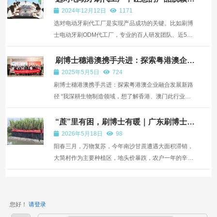
出|刷博士ODM代工厂
流。
2024年12月12日
1171
选对电动牙刷代工厂是实现产品成功的关键。比如刷博
士电动牙刷ODM代工厂，专业的百人研发团队、近50
万支/月高产能，高度定制化的服务以及竞争力的价格，
能确保您的产品高效上市。既然如此，下面就让我们一
刷博士穗港澳携手共进：探索粤港澳企业
融合发展新路径
起来看看。
2025年5月5日
724
刷博士穗港澳携手共进：探索粤港澳企业融合发展新路
径 “我深耕生物制造领域，想了解香港、澳门此行业的
现状与发展潜力。” “我专注于新材料研发，对于在港澳
设立子公司所需的条件及能享有的制度红利充满好
“蔗”里有困，刷博士有暖｜广东刷博士爱
心助农，为南沙蔗农纾困解难
奇。” 2024年11月26日至27日，新穗商港澳交流思享
2026年5月18日
98
日暨青企联...
阳春三月，万物复苏，今年南沙甘蔗遭遇大面积滞销，
大简村作为主要种植区，地头价暴跌，农户一年的辛勤
劳作面临血本无归的困境，更面临春耕清地的紧迫压
力，一场丰收盛宴沦为“甜蜜负担”。 心系蔗农，情暖田
间。得知大简村甘蔗滞销的消息后，广东刷博士科技有
您好！
请登录
限公司...