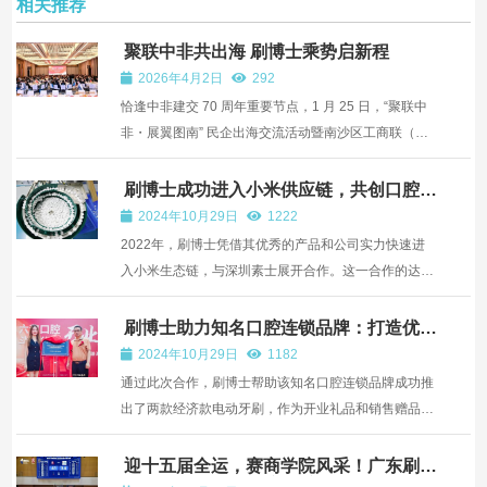
相关推荐
聚联中非共出海 刷博士乘势启新程
2026年4月2日
292
恰逢中非建交 70 周年重要节点，1 月 25 日，“聚联中
非・展翼图南” 民企出海交流活动暨南沙区工商联（总
商会）2026 年会在南沙盛大启幕。政商金学各界代表
齐聚一堂，共探民企出海新机遇，共绘中非合作新蓝
刷博士成功进入小米供应链，共创口腔护
理新未来
图。 本次活动由南沙区工商联（总商会）、南沙区商务
2024年10月29日
1222
局及中非...
2022年，刷博士凭借其优秀的产品和公司实力快速进
入小米生态链，与深圳素士展开合作。这一合作的达成
标志着刷博士在刷头制造领域的地位得到了行业巨头的
认可，也为其进一步拓展市场提供了广阔的平台。
刷博士助力知名口腔连锁品牌：打造优质
口腔护理体验
2024年10月29日
1182
通过此次合作，刷博士帮助该知名口腔连锁品牌成功推
出了两款经济款电动牙刷，作为开业礼品和销售赠品。
这不仅提升了知名口腔连锁品牌在客户中的形象，也让
更多消费者接触并体验到了刷博士的优质产品。
迎十五届全运，赛商学院风采！广东刷博
士助力 2025 首届 “新穗商杯” 篮球邀请