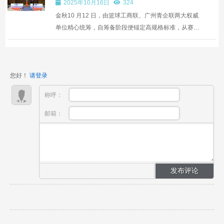
2025年10月16日
324
赛
金秋10 月12 日，由篮球工商联、广州青企联两大权威
单位精心统筹，自筹备阶段便锚定高规格标准，从赛事
组织到细节保障，皆彰显专业与严谨；参赛阵容堪称
“商学院巅峰集结”——北大汇丰、北大光华、中欧商学
院、长江商学院、香港大学、中山大学、华南理工的一
您好！
请登录
众商院精英...
称呼：
邮箱：