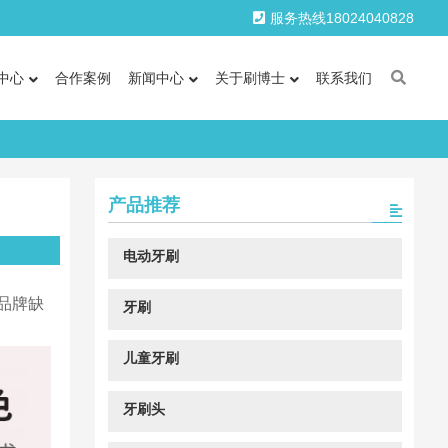
服务热线18024040828
中心
合作案例
新闻中心
关于刷博士
联系我们
产品推荐
电动牙刷
品牌缺
牙刷
儿童牙刷
牙刷头