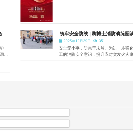
合，
筑牢安全防线 | 刷博士消防演练圆
幕，共筑平安职场！
2025年12月29日
351
势，
安全无小事，防患于未然。为进一步强
洞察
工的消防安全意识，提升应对突发火灾
将先
急处置能力，保障公司财产与员工生命安
OEM
月27日下午2点，刷博士组织全体员工
力支
演练活动，刘总亲自带队参与，全程指
.
作。 演练正式开始前，安全员首先为大家.