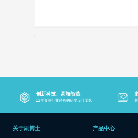
创新科技、高端智造
12年资深行业经验的研发设计团队
超
关于刷博士
产品中心