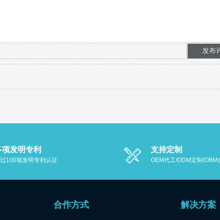
多项发明专利
支持定制
过100项发明专利认证
OEM代工/ODM定制/OB
合作方式
解决方案