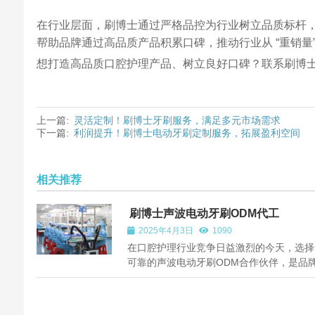
在行业层面，刷博士通过严格品控为行业树立品质标杆
帮助品牌通过高品质产品积累口碑，推动行业从 “重销量” 向
想打造高品质口腔护理产品、树立良好口碑？联系刷博
上一篇:
灵活定制！刷博士牙刷服务，满足多元市场需求
下一篇:
利润提升！刷博士电动牙刷定制服务，拓展盈利空间
相关推荐
刷博士声波电动牙刷ODM代工
2025年4月3日
1090
在口腔护理行业竞争日益激烈的今天，选择
可靠的声波电动牙刷ODM合作伙伴，是品
崛起的关键。刷博士凭借强大的研发实力和
位的专业服务，为品牌提供从设计到生产的
条支持，助力品牌在市场中脱颖而出。 精