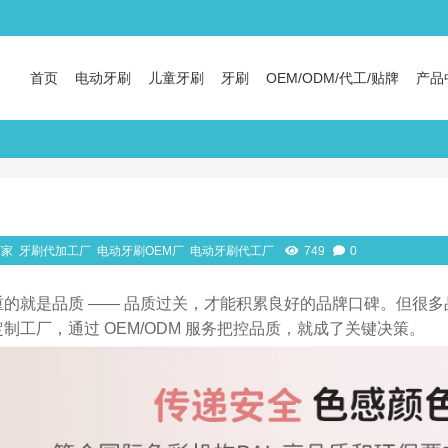
首页
电动牙刷
儿童牙刷
牙刷
OEM/ODM/代工/贴牌
产品
厂家
牙刷代加工厂
电动牙刷OEM厂
电动牙刷代工厂
749
0
的就是品质 —— 品质过关，才能积累良好的品牌口碑。但很多
工厂，通过 OEM/ODM 服务把控品质，就成了关键决策。