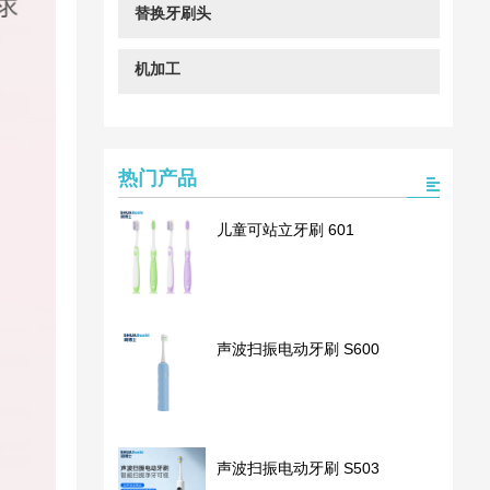
替换牙刷头
机加工
热门产品
儿童可站立牙刷 601
声波扫振电动牙刷 S600
声波扫振电动牙刷 S503