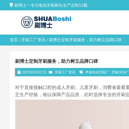
刷博士一专注电动牙刷刷头生产定制12载
首页
/
牙刷工厂资讯
/ 刷博士定制牙刷服务，助力树立品牌口碑
刷博士定制牙刷服务，助力树立品牌口碑
2025年8月27日
牙刷工厂资讯
声波电动牙刷厂
牙刷OEM
对于直接接触口腔的成人牙刷、儿童牙刷，消费者最看重
乏生产经验，难以保障产品品质，此时选择专业的牙刷定制