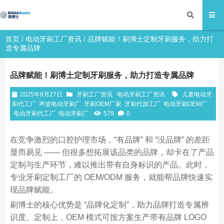
首页
/
电动牙刷工厂资讯
/ 品牌赋能！刷博士定制牙刷服务，助力打
造专属品牌
品牌赋能！刷博士定制牙刷服务，助力打造专属品牌
2025年8月27日
牙刷工厂资讯
电动牙刷工厂资讯
儿童电动牙
刷代工厂
声波电动牙刷厂
牙刷OEM厂家
牙刷代加工厂
电动牙刷OEM厂
电动牙刷代工厂
电动牙刷厂
579
0
在竞争激烈的口腔护理市场，“有品牌” 和 “没品牌” 的差距
显而易见 —— 但很多想拓展该品类的品牌，却卡在了产品
定制与生产环节，难以推出带有自身标识的产品。此时，
专业牙刷定制工厂的 OEM/ODM 服务，就能帮品牌快速实
现品牌赋能。​
刷博士的核心优势是 “品牌化定制”，助力品牌打造专属辨
识度。定制上，OEM 模式可按方案生产带有品牌 LOGO