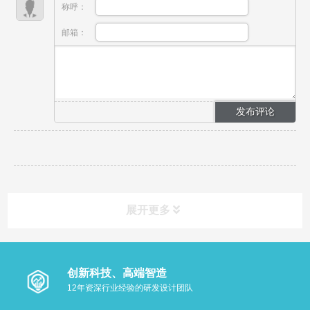
称呼：
邮箱：
展开更多
创新科技、高端智造
12年资深行业经验的研发设计团队