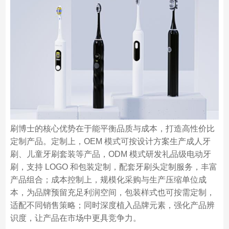
刷博士的核心优势在于能平衡品质与成本，打造高性价比
定制产品。定制上，OEM 模式可按设计方案生产成人牙
刷、儿童牙刷套装等产品，ODM 模式研发礼品级电动牙
刷，支持 LOGO 和包装定制，配套牙刷头定制服务，丰富
产品组合；成本控制上，规模化采购与生产压缩单位成
本，为品牌预留充足利润空间，包装样式也可按需定制，
适配不同销售策略；同时深度植入品牌元素，强化产品辨
识度，让产品在市场中更具竞争力。