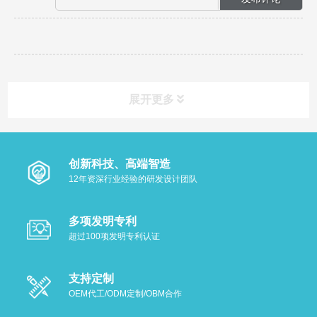
展开更多
创新科技、高端智造
12年资深行业经验的研发设计团队
多项发明专利
超过100项发明专利认证
支持定制
OEM代工/ODM定制/OBM合作