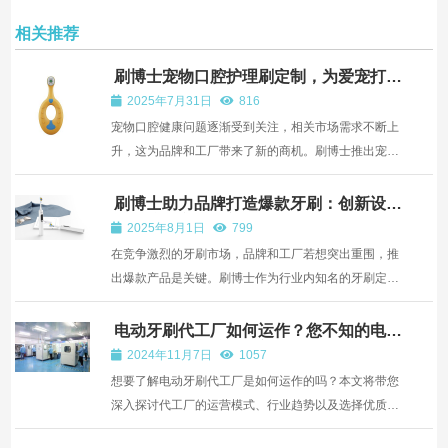
相关推荐
刷博士宠物口腔护理刷定制，为爱宠打造
专属清洁工具，预防口腔疾病
2025年7月31日
816
宠物口腔健康问题逐渐受到关注，相关市场需求不断上
升，这为品牌和工厂带来了新的商机。刷博士推出宠物
口腔护理刷定制服务，凭借贴牌代工、OEM 代工、
ODM 定制等服务，助力品牌和工厂打造针对不同宠物
刷博士助力品牌打造爆款牙刷：创新设计
与品质保障双管齐下
口腔结构的专属清洁工具，有效预防宠物口腔疾病。​ 犬
2025年8月1日
799
用牙刷定制...
在竞争激烈的牙刷市场，品牌和工厂若想突出重围，推
出爆款产品是关键。刷博士作为行业内知名的牙刷定制
工厂，凭借专业的服务，成为众多品牌和工厂打造爆款
的可靠合作伙伴。​ 刷博士的专业设计团队紧跟市场潮流
电动牙刷代工厂如何运作？您不知的电动
牙刷加工厂背后的秘密
与消费者需求变化，持续推陈出新。针对当下流行的简
2024年11月7日
1057
约时...
想要了解电动牙刷代工厂是如何运作的吗？本文将带您
深入探讨代工厂的运营模式、行业趋势以及选择优质代
工厂的关键因素。无论您是行业内人士还是对市场感兴