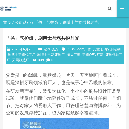
首页
/
公司动态
/ 「爸」气护齿，刷博士与您共悦时光
「爸」气护齿，刷博士与您共悦时光
2025年6月23日
公司动态
ODM
odm厂家
儿童电动牙刷定制
刷博士牙刷代工厂
刷博士电动牙刷厂
源头厂家
牙刷OEM厂家
牙刷代加工
厂
牙刷制造厂
339
0
父爱是山的巍峨，默默撑起一片天，无声地呵护着成长。
既是深耕牙刷领域的匠人，也是孩子心中温暖的依靠。
在研发新产品时，常常为优化一个小小的刷头设计而反复
试验。就像他们耐心地陪伴孩子成长，不错过任何一个细
节。把对家人的爱融入工作，用管理智慧与拼搏奋斗，为
公司的发展添砖加瓦，也为家庭筑起幸福港湾。